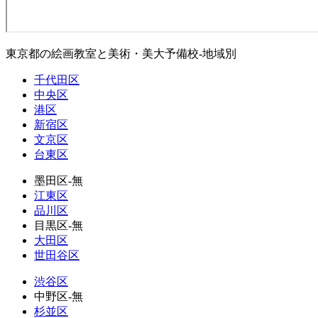
東京都の絵画教室と美術・美大予備校-地域別
千代田区
中央区
港区
新宿区
文京区
台東区
墨田区-無
江東区
品川区
目黒区-無
大田区
世田谷区
渋谷区
中野区-無
杉並区