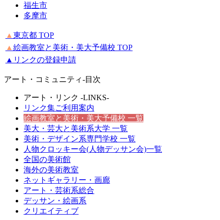
福生市
多摩市
▲
東京都 TOP
▲
絵画教室と美術・美大予備校 TOP
▲リンクの登録申請
アート・コミュニティ-目次
アート・リンク -LINKS-
リンク集ご利用案内
絵画教室と美術・
美大予備校
一覧
美大・芸大と
美術系大学
一覧
美術・デザイン系
専門学校
一覧
人物クロッキー会(人物デッサン会)一覧
全国の美術館
海外の美術教室
ネットギャラリー・画廊
アート・芸術系総合
デッサン・絵画系
クリエイティブ