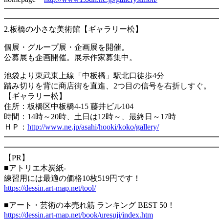
━━━━━━━━━━━━━━━━━━━━━━━━━━━
━━━━━━━━━━━━━━━━━━━━━━━━━━━
2.
板橋の小さな美術館【ギャラリー松】
個展・グループ展・企画展を開催。
公募展も企画開催。展示作家募集中。
池袋より東武東上線「中板橋」駅北口徒歩4分
踏み切りを背に商店街を直進、2つ目の信号を右折しすぐ。
【ギャラリー松】
住所：板橋区中板橋4-15 藤井ビル104
時間：14時～20時、土日は12時～、最終日～17時
ＨＰ：
http://www.ne.jp/asahi/hooki/koko/gallery/
━━━━━━━━━━━━━━━━━━━━━━━━━━━
━━━━━━━━━━━━━━━━━━━━━━━━━━━
【PR】
■アトリエ木炭紙-
練習用には最適の価格10枚519円です！
https://dessin.art-map.net/tool/
■アート・芸術の本売れ筋 ランキング BEST 50！
https://dessin.art-map.net/book/uresuji/index.htm