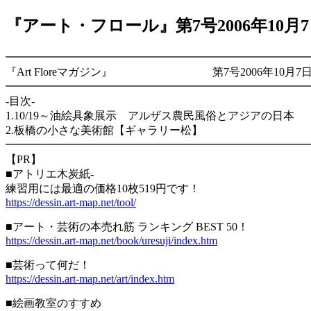
『アート・フロール』第7号2006年10月
━━━━━━━━━━━━━━━━━━━━━━━━━━
『Art Floreマガジン』 第7号2006年10月7
━━━━━━━━━━━━━━━━━━━━━━━━━━━
-目次-
1.10/19～油絵具象展示 アルザス農民風俗とアジアの日本
2.板橋の小さな美術館【ギャラリー松】
━━━━━━━━━━━━━━━━━━━━━━━━━━━
【PR】
■アトリエ木炭紙-
練習用には最適の価格10枚519円です！
https://dessin.art-map.net/tool/
■アート・芸術の本売れ筋 ランキング BEST 50！
https://dessin.art-map.net/book/uresuji/index.htm
■芸術って何だ！
https://dessin.art-map.net/art/index.htm
■絵画教室のすすめ