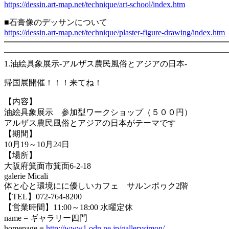
https://dessin.art-map.net/technique/art-school/index.htm
■石膏像のデッサンについて
https://dessin.art-map.net/technique/plaster-figure-drawing/index.htm
━━━━━━━━━━━━━━━━━━━━━━━━━━━
━━━━━━━━━━━━━━━━━━━━━━━━━━━
1.
油絵具象展示-アルザス農民風俗とアジアの日本-
帰国展開催！！！来てね！
【内容】
油絵具象展示 参加型ワークショップ（５００円）
アルザス農民風俗とアジアの日本がテーマです
【期間】
10月19～10月24日
【場所】
大阪府箕面市箕面6-2-18
galerie Micali
体と心と環境にに優しいカフェ サルンポヮク2階
【TEL】072-764-8200
【営業時間】11:00～18:00 水曜定休
name = ギャラリー四門
homepage =
http://www1.odn.ne.jp/gallerysimon/