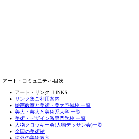
アート・コミュニティ-目次
アート・リンク -LINKS-
リンク集ご利用案内
絵画教室と美術・
美大予備校
一覧
美大・芸大と
美術系大学
一覧
美術・デザイン系
専門学校
一覧
人物クロッキー会(人物デッサン会)一覧
全国の美術館
海外の美術教室