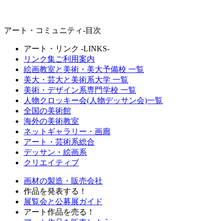
アート・コミュニティ-目次
アート・リンク -LINKS-
リンク集ご利用案内
絵画教室と美術・
美大予備校
一覧
美大・芸大と
美術系大学
一覧
美術・デザイン系
専門学校
一覧
人物クロッキー会(人物デッサン会)一覧
全国の美術館
海外の美術教室
ネットギャラリー・画廊
アート・芸術系総合
デッサン・絵画系
クリエイティブ
画材の製造・販売会社
作品を発表する！
展覧会と公募展ガイド
アート作品を売る！