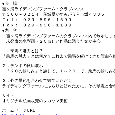
●会 場
霞ヶ浦ライディングファーム・クラブハウス
〒３００－０２１４ 茨城県かすみがうら市坂４３３５
Ｔｅｌ： ０２９－８９６－１５９９
Ｆａｘ： ０２９－８９６－１１８９
●内 容
・霞ヶ浦ライディングファームのクラブハウス内で展示しま
・未発表の水彩画（２０点）と作品に添えた文が中心。
１．乗馬の魅力とは？
「乗馬の魅力」とは何か？これまで乗馬を続けてきた理由を
２．テンポの良い展示
「２０の愉しみ」と題して、１～２０まで、乗馬の愉しみ
３．外の景色を合わせて観ていただく
ライディングファームにふらりと訪れた方に、その環境と合
サイト
オリジナル絵画販売のタカヤマ美術
ホームページURL