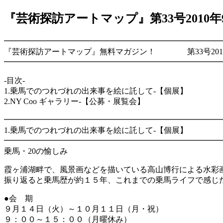
『芸術探訪アートマップ』第33号2010年
━━━━━━━━━━━━━━━━━━━━━━━━━━━
『芸術探訪アートマップ』無料マガジン！ 第33号2010
━━━━━━━━━━━━━━━━━━━━━━━━━━━
-目次-
1.乗馬でのつれづれの出来事を絵に託して-【個展】
2.NY Coo ギャラリー-【公募・展覧会】
━━━━━━━━━━━━━━━━━━━━━━━━━━━
1.
乗馬でのつれづれの出来事を絵に託して
-【個展】
━━━━━━━━━━━━━━━━━━━━━━━━━━━
乗馬・20の愉しみ
霞ヶ浦湖畔で、風景画などを描いている高山博行による水彩
振り返ると乗馬歴が約１５年、これまでの乗馬ライフで感じ
●会 期
９月１４日（火）～１０月１１日（月・祝）
９：００～１５：００（月曜休み）