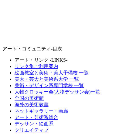
アート・コミュニティ-目次
アート・リンク -LINKS-
リンク集ご利用案内
絵画教室と美術・
美大予備校
一覧
美大・芸大と
美術系大学
一覧
美術・デザイン系
専門学校
一覧
人物クロッキー会(人物デッサン会)一覧
全国の美術館
海外の美術教室
ネットギャラリー・画廊
アート・芸術系総合
デッサン・絵画系
クリエイティブ