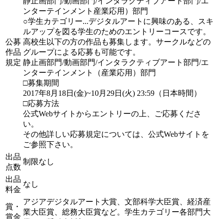
静止画部門/動画部門/インタラクティブアート部門/エ
ンターテインメント産業応用）部門
○学生カテゴリー...デジタルアートに興味のある、スキ
ルアップを図る学生のためのエントリーコースです。
公募
高校生以下の方の作品も募集します。サークルなどの
作品
グループによる応募も可能です。
規定
静止画部門/動画部門/インタラクティブアート部門/エ
ンターテインメント（産業応用）部門
□募集期間
2017年8月18日(金)~10月29日(火) 23:59（日本時間）
□応募方法
公式Webサイトからエントリーの上、ご応募くださ
い。
その他詳しい応募規定については、公式Webサイトを
ご参照下さい。
出品
制限なし
点数
出品
なし
料金
アジアデジタルアート大賞、文部科学大臣賞、経済産
賞・
業大臣賞、総務大臣賞など。学生カテゴリー各部門大
賞金