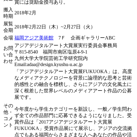
賞には奨励金授与あり。
搬入
2018年2月
時期
展覧
2018年2月22日（木）~2月27日（火）
会期
会場
福岡アジア美術館
7Ｆ 企画ギャラリーABC
アジアデジタルアート大賞展実行委員会事務局
お問
〒815-8540 福岡市南区塩原4-9-1
い合
九州大学大学院芸術工学研究院内
わせ
Email:adaa@design.kyushu-u.ac.jp
「アジアデジタルアート大賞展FUKUOKA」は、高度
なメディアテクノロジーを背景に論理的な思考と芸術
的感性との融合を標榜し、さらにアジアの文化風土に
深く根差した世界レベルのメディアアート作品の公募
展です。
その
今年度から学生カテゴリーを新設し、一般／学生問わ
他・
ず全ての作品部門に応募できるようになりました。受
コメ
賞作品は「2017アジアデジタルアート大賞展
ント
FUKUOKA」受賞作品展にて展示し、アジアの交流拠
点でもある福岡からさまざまな人へあなたの作品や活