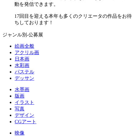
動を発信できます。
17回目を迎える本年も多くのクリエータの作品をお待
ちしております！
ジャンル別-公募展
絵画全般
アクリル画
日本画
水彩画
パステル
デッサン
水墨画
版画
イラスト
写真
デザイン
CGアート
映像