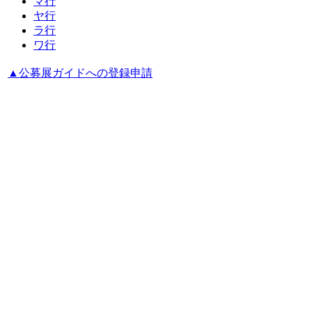
マ行
ヤ行
ラ行
ワ行
▲公募展ガイドへの登録申請