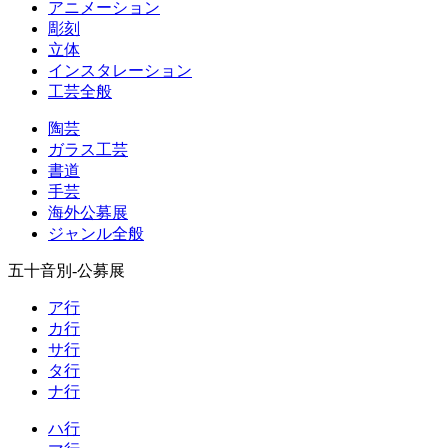
アニメーション
彫刻
立体
インスタレーション
工芸全般
陶芸
ガラス工芸
書道
手芸
海外公募展
ジャンル全般
五十音別-公募展
ア行
カ行
サ行
タ行
ナ行
ハ行