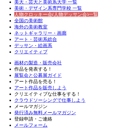
美大・芸大と
美術系大学
一覧
美術・デザイン系
専門学校
一覧
人物クロッキー会(人物デッサン会)一覧
全国の美術館
海外の美術教室
ネットギャラリー・画廊
アート・芸術系総合
デッサン・絵画系
クリエイティブ
画材の製造・販売会社
作品を発表する！
展覧会と公募展ガイド
アート作品を売る！
アート作品を販売しよう
クリエイティブな仕事をする！
クラウドソーシングで仕事しよう
メールマガジン
発行済み無料メールマガジン
登録申請・ご連絡
メールフォーム