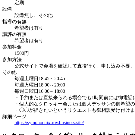
定期
設備
設備無し、その他
指導の有無
希望者は有り
講評の有無
希望者は有り
参加料金
1500円
参加方法
公式サイトで会場を確認して直接行く。申し込み不要、
その他
毎週土曜日18:45～20:45
毎週火曜日18:00～20:00
毎週日曜日16:00～18:00
・予約または直接来られる場合でも1時間前には御電話
・個人的なクロッキー会または個人デッサンの御希望の日
・◯◯が描きたいというリクエストも御相談受け付けま
詳細ページ
https://symphoenix-rov.business.site/