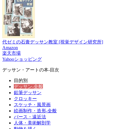
代ゼミの石膏デッサン教室 [視覚デザイン研究所]
Amazon
楽天市場
Yahooショッピング
デッサン・アートの本-目次
目的別
デッサン-全般
鉛筆デッサン
クロッキー
スケッチ・風景画
絵画制作・造形-全般
パース・遠近法
人体・美術解剖学
動物を描く