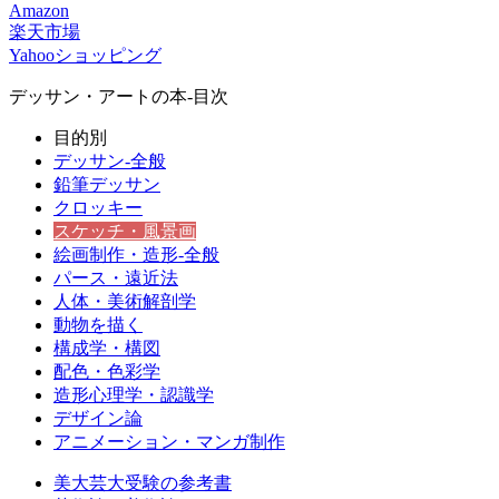
Amazon
楽天市場
Yahooショッピング
デッサン・アートの本-目次
目的別
デッサン-全般
鉛筆デッサン
クロッキー
スケッチ・風景画
絵画制作・造形-全般
パース・遠近法
人体・美術解剖学
動物を描く
構成学・構図
配色・色彩学
造形心理学・認識学
デザイン論
アニメーション・マンガ制作
美大芸大受験の参考書