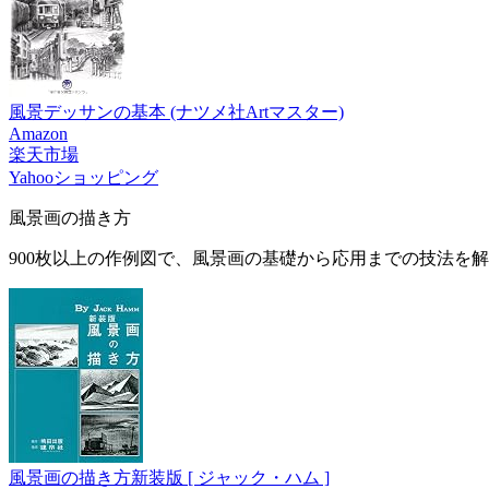
風景デッサンの基本 (ナツメ社Artマスター)
Amazon
楽天市場
Yahooショッピング
風景画の描き方
900枚以上の作例図で、風景画の基礎から応用までの技法を
風景画の描き方新装版 [ ジャック・ハム ]