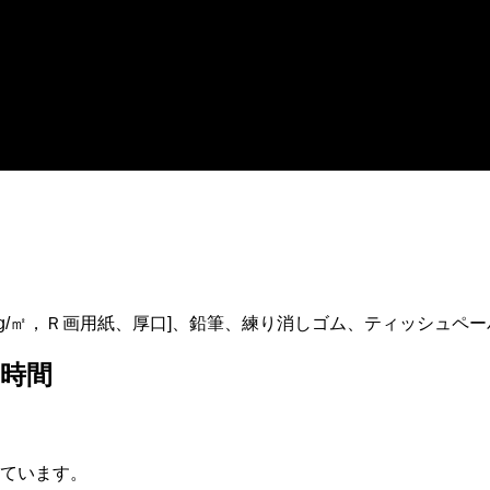
30B-2,205g/㎡，Ｒ画用紙、厚口]、鉛筆、練り消しゴム、ティッ
２時間
ています。